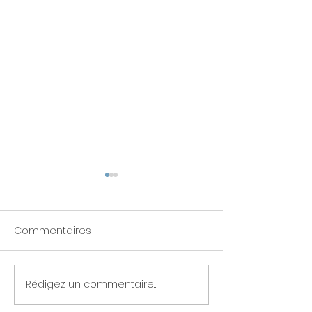
Commentaires
Poésie signée
Rédigez un commentaire...
Signes de tendresse :
nouveau nom et un