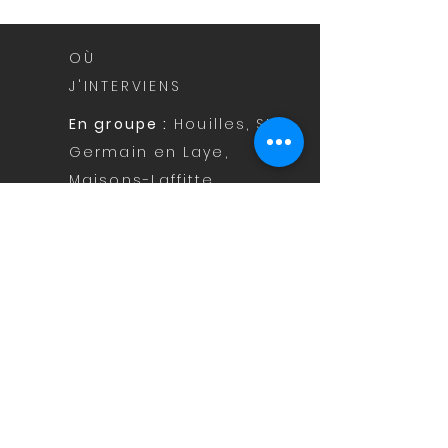
logo tout neuf !
OÙ
J'INTERVIENS
En groupe :
Houilles, St-
Germain en Laye,
Maisons-Laffitte,
Courbevoie
En individuel :
à
domicile, départements
78, 92 et environs
COMBIEN DE
TEMPS